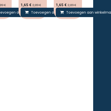
1,65
€
1,65
€
,89
€
2,89
€
2,89
€
lmandje
evoegen aan winkelmandje
Toevoegen aan winkelmandje
Toevoegen aan winkelma