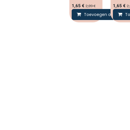
1,65
€
1,65
€
2,89
€
2
Toevoegen aan winke
To