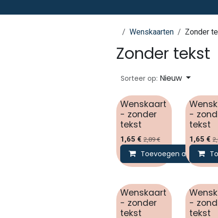
Wenskaarten
Zonder te
Zonder tekst
Nieuw
Sorteer op:
Wenskaart
Wensk
- zonder
- zond
tekst
tekst
1,65
€
1,65
€
2,89
€
2
Toevoegen aan winke
To
Wenskaart
Wensk
- zonder
- zond
tekst
tekst