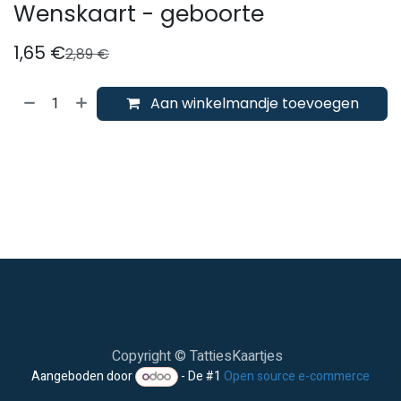
Wenskaart - geboorte
1,65
€
2,89
€
Aan winkelmandje toevoegen
Copyright © TattiesKaartjes
Aangeboden door
- De #1
Open source e-commerce