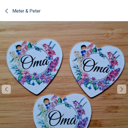
Overslaan naar inhoud
Meter & Peter