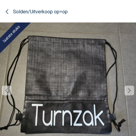
Overslaan naar inhoud
Solden/Uitverkoop op=op
laatste stuks
laatste stuks