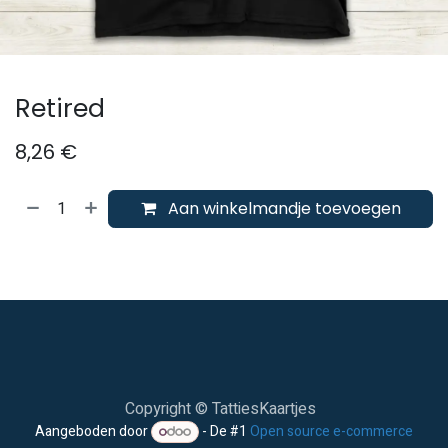
Retired
8,26
€
Aan winkelmandje toevoegen
Copyright © TattiesKaartjes
Aangeboden door
- De #1
Open source e-commerce