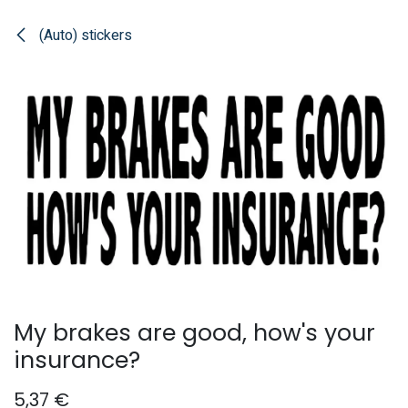
Overslaan naar inhoud
(Auto) stickers
My brakes are good, how's your
insurance?
5,37
€