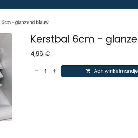
l 6cm - glanzend blauw
Kerstbal 6cm - glanz
4,96
€
Aan winkelmandje