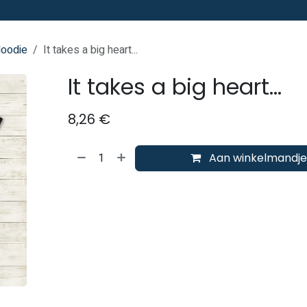
Hoodie
It takes a big heart...
It takes a big heart...
8,26
€
Aan winkelmandje