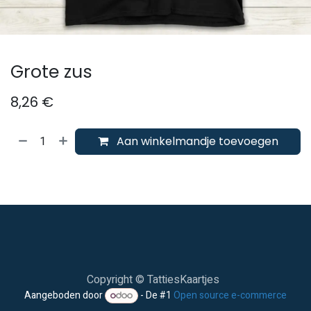
Grote zus
8,26
€
Aan winkelmandje toevoegen
Copyright © TattiesKaartjes
Aangeboden door
- De #1
Open source e-commerce