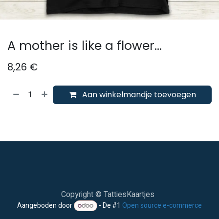
A mother is like a flower...
8,26
€
Aan winkelmandje toevoegen
Copyright © TattiesKaartjes
Aangeboden door
- De #1
Open source e-commerce